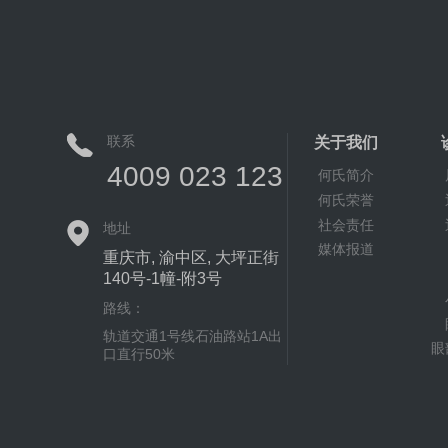
联系
关于我们
4009 023 123
何氏简介
何氏荣誉
社会责任
地址
媒体报道
重庆市, 渝中区, 大坪正街
140号-1幢-附3号
路线：
轨道交通1号线石油路站1A出
眼
口直行50米