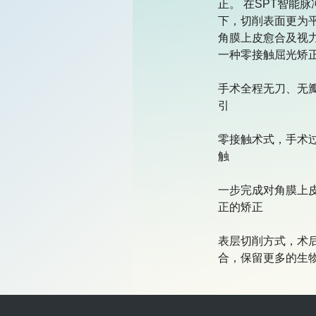
正。 在SPT智能
下，切削表面更为
角膜上皮愈合及视
一种零接触屈光矫正
手术全程无刀、无
引

零接触术式，手术
触

一步完成对角膜上
正的矫正

表层切削方式，术
合，保留更多的生