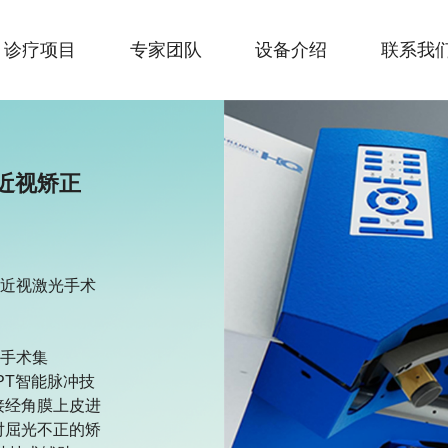
诊疗项目
专家团队
设备介绍
联系我
近视矫正
S近视激光手术
光手术集
SPT智能脉冲技
接经角膜上皮进
对屈光不正的矫