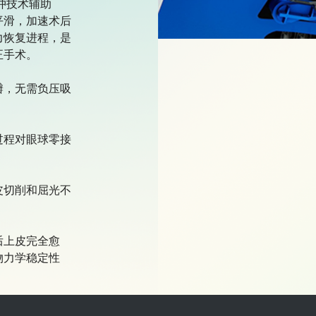
脉冲技术辅助
平滑，加速术后
力恢复进程，是
手术。

瓣，无需负压吸
过程对眼球零接
皮切削和屈光不
后上皮完全愈
物力学稳定性